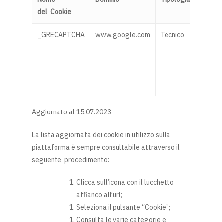
del
Cookie
o
Ter
_GRECAPTCHA
www.google.com
Tecnico
Terza
Aggiornato al 15.07.2023
La lista aggiornata dei cookie in utilizzo sulla
piattaforma è sempre consultabile attraverso il
seguente procedimento:
Clicca sull’icona con il lucchetto
affianco all’url;
Seleziona il pulsante “Cookie”;
Consulta le varie categorie e