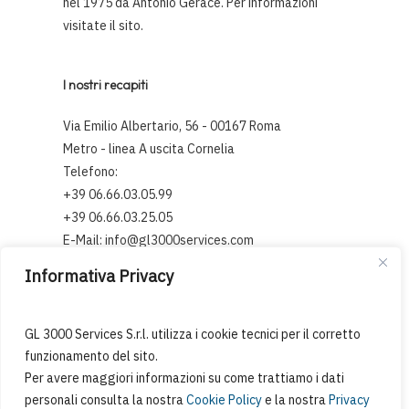
nel 1975 da Antonio Gerace. Per informazioni
visitate il sito
.
I nostri recapiti
Via Emilio Albertario, 56 - 00167 Roma
Metro - linea A uscita Cornelia
Telefono:
+39 06.66.03.05.99
+39 06.66.03.25.05
E-Mail:
info@gl3000services.com
Informativa Privacy
GL 3000 Services S.r.l. utilizza i cookie tecnici per il corretto
funzionamento del sito.
Privacy Policy
|
Cookie Policy
Per avere maggiori informazioni su come trattiamo i dati
personali consulta la nostra
Cookie Policy
e la nostra
Privacy